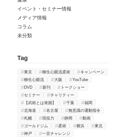
イベント・セミナー情報
メディア情報
コラム
未分類
Tag
東京
柳生心眼流柔術
キャンペーン
柳生心眼流
大阪
YouTube
DVD
新刊
トークショー
セミナー
チャリティー
【武術とは発掘】
千葉
福岡
北海道
名古屋
無意識の運動指令
札幌
現役力
静岡
動画
ゴールドジム
柔術
横浜
東北
神戸
一言チャレンジ