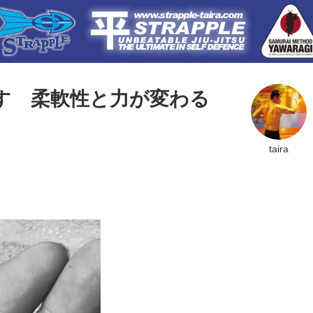
す 柔軟性と力が変わる
taira