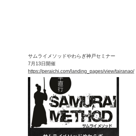
サムライメソッドやわらぎ神戸セミナー
7月13日開催
https://peraichi.com/landing_pages/view/tairanao/