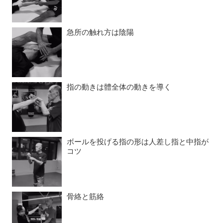
急所の触れ方は陰陽
指の動きは體全体の動きを導く
ボールを投げる指の形は人差し指と中指が
コツ
骨絡と筋絡