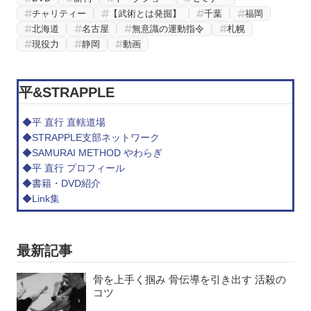
チャリティー
【武術とは発掘】
千葉
福岡
北海道
名古屋
無意識の運動指令
札幌
現役力
静岡
動画
平&STRAPPLE
◆平 直行 直轄道場
◆STRAPPLE支部ネットワーク
◆SAMURAI METHOD やわらぎ
◆平 直行 プロフィール
◆書籍・DVD紹介
◆Link集
最新記事
骨を上手く掴み 骨伝導を引き出す 活殺の
コツ