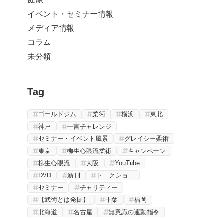
イベント・セミナー情報
メディア情報
コラム
未分類
Tag
ゴールドジム
柔術
横浜
東北
神戸
一言チャレンジ
セミナー・イベント風景
グレイシー柔術
東京
柳生心眼流柔術
キャンペーン
柳生心眼流
大阪
YouTube
DVD
新刊
トークショー
セミナー
チャリティー
【武術とは発掘】
千葉
福岡
北海道
名古屋
無意識の運動指令