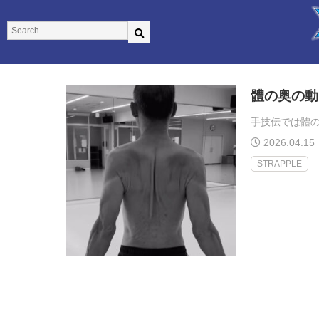
體の奥の動
手技伝では體の
2026.04.15
STRAPPLE