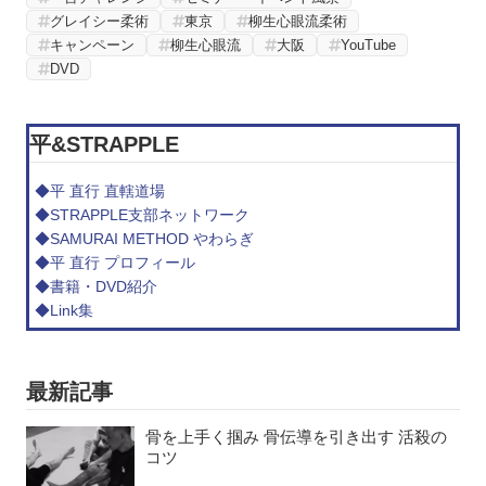
グレイシー柔術
東京
柳生心眼流柔術
キャンペーン
柳生心眼流
大阪
YouTube
DVD
平&STRAPPLE
◆平 直行 直轄道場
◆STRAPPLE支部ネットワーク
◆SAMURAI METHOD やわらぎ
◆平 直行 プロフィール
◆書籍・DVD紹介
◆Link集
最新記事
骨を上手く掴み 骨伝導を引き出す 活殺の
コツ