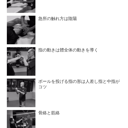
急所の触れ方は陰陽
指の動きは體全体の動きを導く
ボールを投げる指の形は人差し指と中指が
コツ
骨絡と筋絡