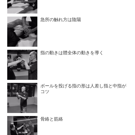
急所の触れ方は陰陽
指の動きは體全体の動きを導く
ボールを投げる指の形は人差し指と中指が
コツ
骨絡と筋絡