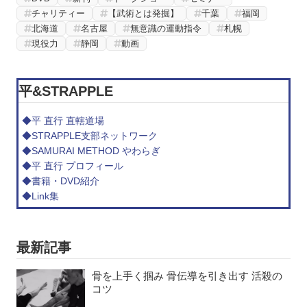
チャリティー
【武術とは発掘】
千葉
福岡
北海道
名古屋
無意識の運動指令
札幌
現役力
静岡
動画
平&STRAPPLE
◆平 直行 直轄道場
◆STRAPPLE支部ネットワーク
◆SAMURAI METHOD やわらぎ
◆平 直行 プロフィール
◆書籍・DVD紹介
◆Link集
最新記事
骨を上手く掴み 骨伝導を引き出す 活殺の
コツ