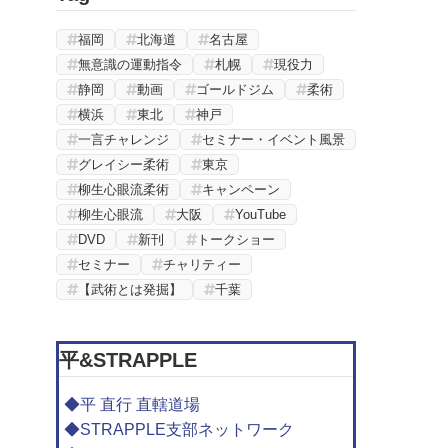
福岡
北海道
名古屋
無意識の運動指令
札幌
現役力
静岡
動画
ゴールドジム
柔術
横浜
東北
神戸
一言チャレンジ
セミナー・イベント風景
グレイシー柔術
東京
柳生心眼流柔術
キャンペーン
柳生心眼流
大阪
YouTube
DVD
新刊
トークショー
セミナー
チャリティー
【武術とは発掘】
千葉
平&STRAPPLE
◆平 直行 直轄道場
◆STRAPPLE支部ネットワーク