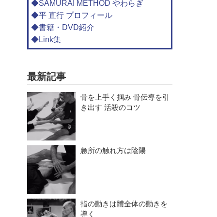
◆SAMURAI METHOD やわらぎ
◆平 直行 プロフィール
◆書籍・DVD紹介
◆Link集
最新記事
骨を上手く掴み 骨伝導を引
き出す 活殺のコツ
急所の触れ方は陰陽
指の動きは體全体の動きを
導く