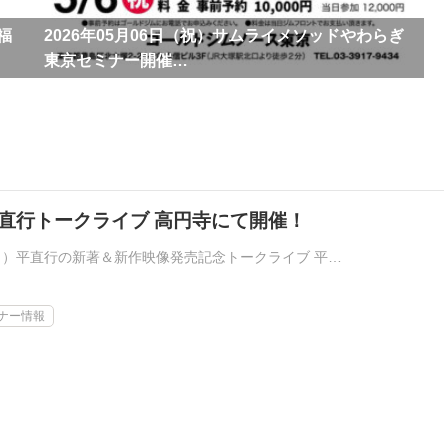
福
2026年05月06日（祝）サムライメソッドやわらぎ
東京セミナー開催…
) 平直行トークライブ 高円寺にて開催！
）平直行の新著＆新作映像発売記念トークライブ 平…
ナー情報