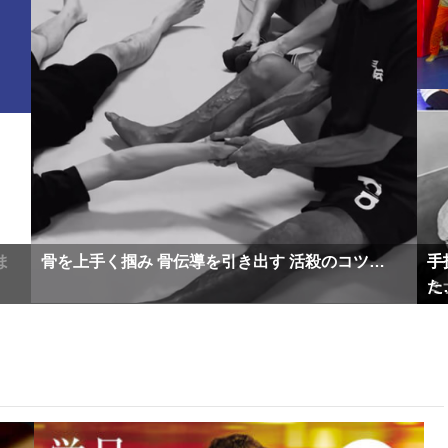
ま
ま
急所の触れ方は陰陽…
骨を上手く掴み 骨伝導を引き出す 活殺のコツ…
急所の触れ方は陰陽…
骨を上手く掴み 骨伝導を引き出す 活殺のコツ…
手
手
手
手
ミ
た
ミ
た